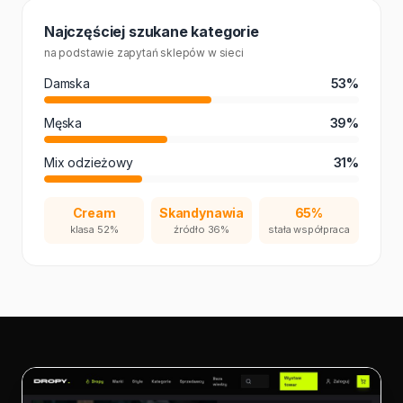
Najczęściej szukane kategorie
na podstawie zapytań sklepów w sieci
Damska
53%
Męska
39%
Mix odzieżowy
31%
Cream
Skandynawia
65%
klasa 52%
źródło 36%
stała współpraca