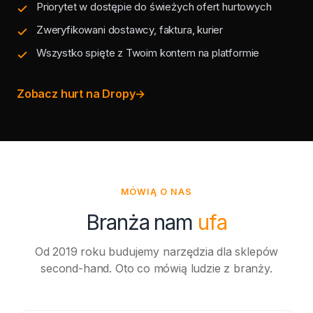
Priorytet w dostępie do świeżych ofert hurtowych
Zweryfikowani dostawcy, faktura, kurier
Wszystko spięte z Twoim kontem na platformie
Zobacz hurt na Dropy
→
MÓWIĄ O NAS
Branża nam
ufa
Od 2019 roku budujemy narzędzia dla sklepów
second-hand. Oto co mówią ludzie z branży.